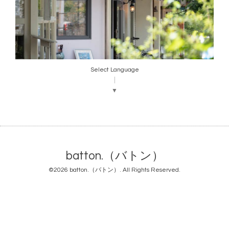
Select Language
▼
batton.（バトン）
©2026
batton.（バトン）
. All Rights Reserved.