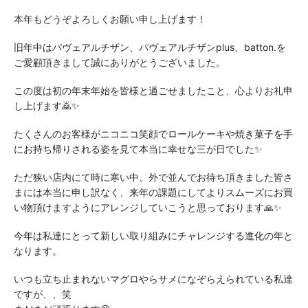
本年もどうぞよろしくお願い申し上げます！
旧年中はパヴェアルチザン、パヴェアルチザンplus、batton.を
ご愛顧頂きまして誠にありがとうございました。
この度は初の年末年始を皆様と過ごせましたこと、心よりお礼申
し上げます🙇✨
たくさんのお客様がニコニコ笑顔でロールケーキや焼き菓子を手
にお持ち帰りされる姿を見て本当に幸せな三が日でした✨
ただ狭い店内にて時に寒い中、外で並んでお待ち頂きました皆さ
まには本当に申し訳なく、来年の課題にしてよりスムーズにお買
い物頂けますようにアレンジしていこうと思っております🙏✨
今年は私達にとって新しい取り組みにチャレンジする進化の年と
なります。
いつも立ち止まれないマグロやらサメになぞらえられている私達
ですが、、笑