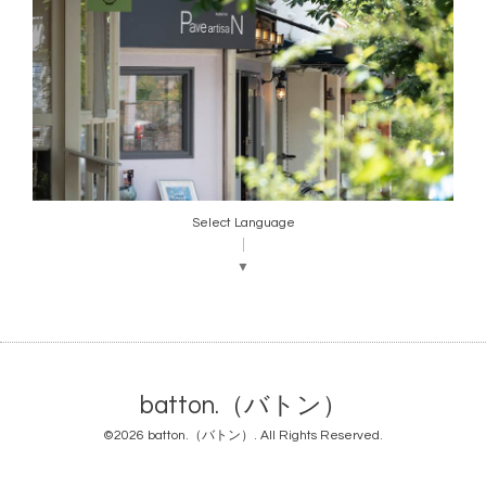
Select Language
▼
batton.（バトン）
©2026
batton.（バトン）
. All Rights Reserved.